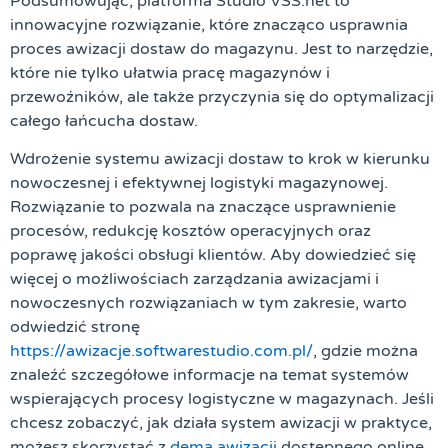
Podsumowując, platforma Studio VSS.net to
innowacyjne rozwiązanie, które znacząco usprawnia
proces awizacji dostaw do magazynu. Jest to narzędzie,
które nie tylko ułatwia pracę magazynów i
przewoźników, ale także przyczynia się do optymalizacji
całego łańcucha dostaw.
Wdrożenie
systemu awizacji dostaw
to krok w kierunku
nowoczesnej i efektywnej logistyki magazynowej.
Rozwiązanie to pozwala na znaczące usprawnienie
procesów, redukcję kosztów operacyjnych oraz
poprawę jakości obsługi klientów. Aby dowiedzieć się
więcej o możliwościach
zarządzania awizacjami
i
nowoczesnych rozwiązaniach w tym zakresie, warto
odwiedzić stronę
https://awizacje.softwarestudio.com.pl/
, gdzie można
znaleźć szczegółowe informacje na temat systemów
wspierających procesy logistyczne w magazynach. Jeśli
chcesz zobaczyć, jak działa
system awizacji
w praktyce,
możesz skorzystać z
dema awizacji
dostępnego online.