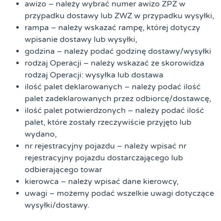
awizo – należy wybrać numer awizo ZPZ w
przypadku
dostaw
y lub ZWZ w przypadku wysyłki,
rampa – należy wskazać rampę, której dotyczy
wpisanie
dostaw
y lub wysyłki,
godzina – należy podać godzinę
dostaw
y/wysyłki
rodzaj Operacji – należy wskazać ze skorowidza
rodzaj Operacji: wysyłka lub
dostaw
a
ilość palet deklarowanych – należy podać ilość
palet zadeklarowanych przez odbiorcę/
dostaw
cę,
ilość palet potwierdzonych – należy podać ilość
palet, które zostały rzeczywiście przyjęto lub
wydano,
nr rejestracyjny pojazdu – należy wpisać nr
rejestracyjny pojazdu dostarczającego lub
odbierającego towar
kierowca – należy wpisać dane kierowcy,
uwagi – możemy podać wszelkie uwagi dotyczące
wysyłki/
dostaw
y.