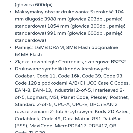
(głowica 600dpi)
Maksymalny obszar drukowania: Szerokość 104
mm długość 3988 mm (głowica 203dpi, pamięć
standardowa) 1854 mm (głowica 300dpi, pamięć
standardowa) 991 mm (głowica 600dpi, pamięć
standardowa)
Pamięć: 16MB DRAM, 8MB Flash opcjonalnie
64MB Flash
Złącze: równoległe Centronics, szeregowe RS232
Drukowane symboliki
kodów
kreskowych
:
Codabar, Code 11, Code 16k, Code 39, Code 93,
Code 128 z podkodami A/B/C i UCC Case C Codes,
EAN-8, EAN-13, Industrial 2-of-5, Interleaved 2-
of-5, Logmars, MSI, Planet Code, Plessey, Postnet,
Standard 2-of-5, UPC-A, UPC-E, UPC i EAN z
rozszerzeniami 2- lub 5-cyfrowymi Kody 2D:Aztec,
Codablock, Code 49, Data Matrix, GS1 DataBar
(RSS), MaxiCode, MicroPDF417, PDF417, QR
Code, TLC 39