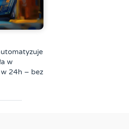
automatyzuje
ła w
 w 24h – bez