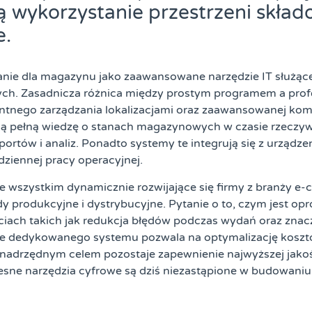
ą wykorzystanie przestrzeni skła
e.
ie dla magazynu jako zaawansowane narzędzie IT służące d
znych. Zasadnicza różnica między prostym programem a p
entnego zarządzania lokalizacjami oraz zaawansowanej kom
ują pełną wiedzę o stanach magazynowych w czasie rzeczyw
ortów i analiz. Ponadto systemy te integrują się z urządz
dziennej pracy operacyjnej.
e wszystkim dynamicznie rozwijające się firmy z branży 
dy produkcyjne i dystrybucyjne. Pytanie o to, czym jest 
iach takich jak redukcja błędów podczas wydań oraz znacz
ie dedykowanego systemu pozwala na optymalizację kosztó
adrzędnym celem pozostaje zapewnienie najwyższej jakośc
ne narzędzia cyfrowe są dziś niezastąpione w budowaniu 