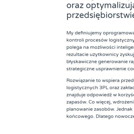
oraz optymalizuj
przedsiębiorstwi
My definiujemy oprogramowan
kontroli procesów logistyc
polega na możliwości intelig
rezultacie użytkownicy zysk
błyskawiczne generowanie rap
strategiczne usprawnienie co
Rozwiązanie to wspiera przed
logistycznych 3PL oraz zakła
znajduje odpowiedź w korzyśc
zapasów. Co więcej, wdrożen
planowanie zasobów. Jednak n
końcowego. Dlatego nowoczes