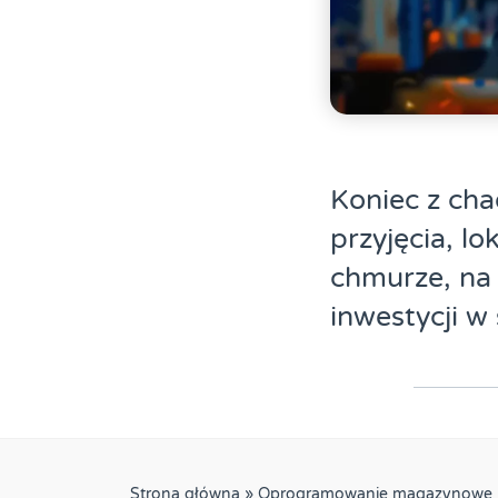
Koniec z ch
przyjęcia, lo
chmurze, na
inwestycji w
Strona główna
»
Oprogramowanie magazynowe