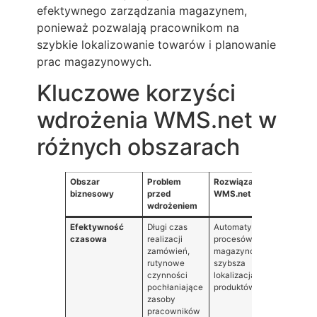
efektywnego zarządzania magazynem,
ponieważ pozwalają pracownikom na
szybkie lokalizowanie towarów i planowanie
prac magazynowych.
Kluczowe korzyści
wdrożenia WMS.net w
różnych obszarach
Obszar
Problem
Rozwiązanie
Mierza
biznesowy
przed
WMS.net
wdrożeniem
Efektywność
Długi czas
Automatyzacja
Skróce
czasowa
realizacji
procesów
operacj
zamówień,
magazynowych,
magaz
rutynowe
szybsza
szybsz
czynności
lokalizacja
realiza
pochłaniające
produktów
zamów
zasoby
pracowników