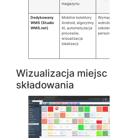
magazynu
mo
lo
Dedykowany
Mobilne kolektory
Wymaga
Ma
WMS (Studio
Android, algorytmy
wdrożenia i
ef
WMS.net)
AI, automatyzacja
szkolenia
op
procesów,
personelu
pe
wizualizacja
na
lokalizacji
ma
w 
rz
Wizualizacja miejsc
składowania