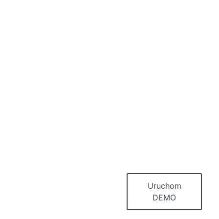
oprogramowania
to nie tylko opis na
stronie www.
Prezentacja
multimedialna nie
wystarcza?
W takim razie
przekonaj się
samodzielnie.
Czy demo systemu
WMS odpowiada
Twoim
potrzebom?
Uruchom
DEMO