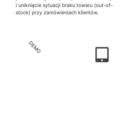
i uniknięcie sytuacji braku towaru (out-of-
stock) przy zamówieniach klientów.
DEMO
demo
system
WMS
Oferta