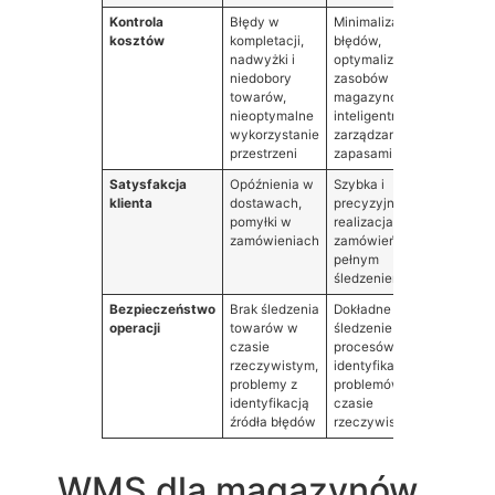
Kontrola
Błędy w
Minimalizacja
Redukc
kosztów
kompletacji,
błędów,
kosztó
nadwyżki i
optymalizacja
operac
niedobory
zasobów
obniżen
towarów,
magazynowych,
związa
nieoptymalne
inteligentne
błędam
wykorzystanie
zarządzanie
przestrzeni
zapasami
Satysfakcja
Opóźnienia w
Szybka i
Wzrost
klienta
dostawach,
precyzyjna
satysfak
pomyłki w
realizacja
lojalno
zamówieniach
zamówień z
klientó
pełnym
termin
śledzeniem
dostaw
Bezpieczeństwo
Brak śledzenia
Dokładne
Zwięks
operacji
towarów w
śledzenie
bezpie
czasie
procesów,
operacj
rzeczywistym,
identyfikacja
szybki
problemy z
problemów w
działan
identyfikacją
czasie
napra
źródła błędów
rzeczywistym
WMS dla magazynów