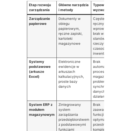
Etap rozwoju
Główne narzędzia
Typowe
Po
zarządzania
i metody
wyzwania
ef
Zarządzanie
Dokumenty w
Częste błędy przy
Ni
papierowe
obiegu
ręcznym
ef
papierowym,
wprowadzaniu,
cz
ręczne zapiski,
brak widoczności
wy
kartoteki
stanów w czasie
ry
magazynowe
rzeczywistym,
po
czasochłonne
ko
inwentaryzacje
Systemy
Elektroniczne
Brak
Śr
podstawowe
ewidencje w
automatyzacji
ef
(arkusze
arkuszach
procesów
og
Excel)
kalkulacyjnych,
magazynowych,
sk
proste bazy
problemy z
pr
danych
synchronizacją
op
danych między
działami
System ERP z
Zintegrowany
Brak
Do
modułem
system
zaawansowanych
in
magazynowym
zarządzania
funkcji
in
przedsiębiorstwem
optymalizacji
dz
z podstawowymi
przestrzeni i tras
fi
funkcjami
kompletacji
og