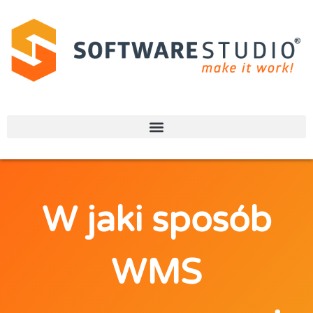
W jaki sposób
WMS