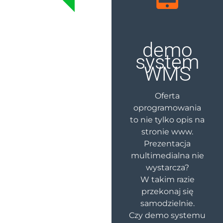
demo
system
WMS
Oferta
oprogramowania
to nie tylko opis na
stronie www.
Prezentacja
multimedialna nie
wystarcza?
W takim razie
przekonaj się
samodzielnie.
Czy demo systemu